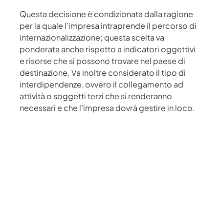
Questa decisione è condizionata dalla ragione
per la quale l’impresa intraprende il percorso di
internazionalizzazione; questa scelta va
ponderata anche rispetto a indicatori oggettivi
e risorse che si possono trovare nel paese di
destinazione. Va inoltre considerato il tipo di
interdipendenze, ovvero il collegamento ad
attività o soggetti terzi che si renderanno
necessari e che l’impresa dovrà gestire in loco.
3. MODALITÀ DI INGRESSO
Le modalità di ingresso si possono distinguere
in base al grado di investimento che richiedono
per poter essere attuate.
Esistono modalità a basso livello
di
commitment
, come l’esportazione indiretta