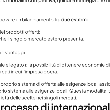
e la
modalità competitiva, quindi la strategia
che l’
 trovare un bilanciamento tra
due estremi
:
ei prodotti offerti;
che il singolo mercato estero presenta.
 e vantaggi.
e è legato alla possibilità di ottenere economie di 
ati in cui l’impresa opera.
 proprio sistema di offerta alle esigenze locali ass
o sistema alle esigenze locali. Questa modalità, 
ietà delle scelte nei singoli mercati.
processo di internaziona