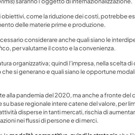
primis
) saranno l’oggetto di internazionalizzazione.
i obiettivi, come la riduzione dei costi, potrebbe e
mento delle materie prime e produzione.
cessario considerare anche quali siano le interdipen
ico, per valutarne il costo e la convenienza.
ra organizzativa; quindi l’impresa, nella scelta di
che si generano e quali siano le opportune modalit
gate alla pandemia del 2020, ma anche a fronte del 
uire su base regionale intere catene del valore, per 
tività disperse in tanti mercati, rischia di aument
zioni nei flussi di persone e di merci.