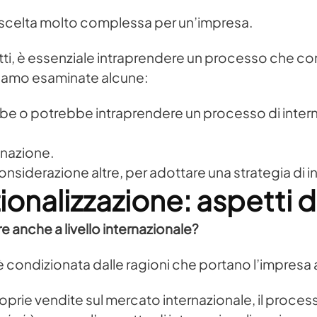
na scelta molto complessa per un’impresa.
atti, è essenziale intraprendere un processo che com
iamo esaminate alcune:
bbe o potrebbe intraprendere un processo di intern
inazione.
onsiderazione altre, per adottare una strategia di 
ionalizzazione: aspetti d
re anche a livello internazionale?
condizionata dalle ragioni che portano l’impresa a
roprie vendite sul mercato internazionale, il proces