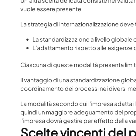
Un’altra scelta delicata consiste nel valutar
vuole essere presente
La strategia di internazionalizzazione deve
La standardizzazione a livello globale d
L’adattamento rispetto alle esigenze 
Ciascuna di queste modalità presenta limiti
Il vantaggio di una standardizzazione global
coordinamento dei processi nei diversi merc
La modalità secondo cui l’impresa adatta il
quindi un maggiore adeguamento del propri
l’impresa dovrà gestire per effetto della var
Scelte vincenti del 