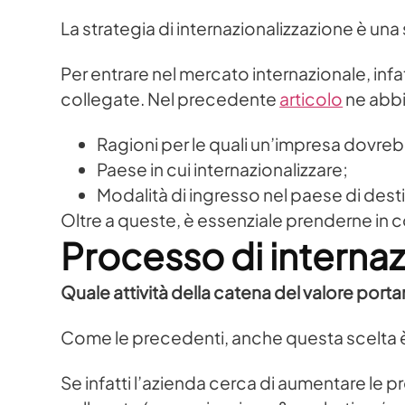
La strategia di internazionalizzazione è u
Per entrare nel mercato internazionale, inf
collegate. Nel precedente
articolo
ne abb
Ragioni per le quali un’impresa dovre
Paese in cui internazionalizzare;
Modalità di ingresso nel paese di dest
Oltre a queste, è essenziale prenderne in c
Processo di internaz
Quale attività della catena del valore porta
Come le precedenti, anche questa scelta è 
Se infatti l’azienda cerca di aumentare le p