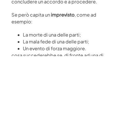
concludere un accordo e a procedere.
Se però capita un
imprevisto
, come ad
esempio:
La morte di una delle parti;
La mala fede di una delle parti;
Un evento di forza maggiore.
cosa succederebbe se, di fronte ad una di
queste situazioni, le parti non riuscissero a
trovare una soluzione?
Di sicuro sarebbe più complesso riuscire
a
tutelare i reciproci interessi
. Un giudice, che di
fatto è un soggetto estraneo e non ha
partecipato alle trattative, come potrebbe
infatti ricostruire quali siano state le volontà
iniziali e le condizioni concordate dalle parti, se
queste non risultassero scritte in modo