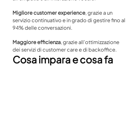
Migliore customer experience
, grazie a un
servizio continuativo e in grado di gestire fino al
94% delle conversazioni.
Maggiore efficienza
, grazie all’ottimizzazione
dei servizi di customer care e di backoffice.
Cosa impara e cosa fa
questo assistente vocale
Si tratta di un
sistema evolutivo, che migliora le
proprie capacità e prestazioni nel
tempo
attraverso le tecniche di Machine
Learning; inoltre,
amplia le proprie conoscenze
in modo proattivo
, sulla base delle
conversazioni sostenute.
Il sistema si integra con il
knowledge di sistemi